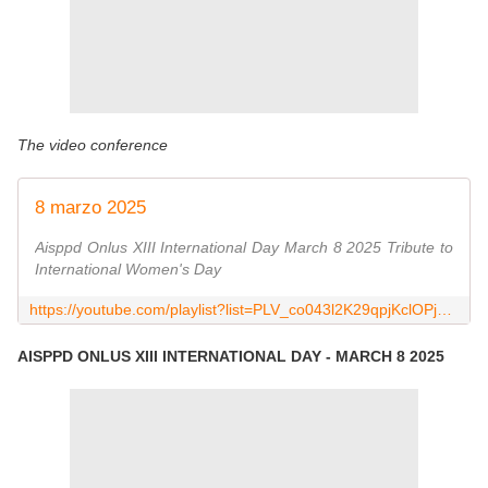
The video conference
8 marzo 2025
Aisppd Onlus XIII International Day March 8 2025 Tribute to
International Women's Day
https://youtube.com/playlist?list=PLV_co043l2K29qpjKclOPjveFGhtpWk5Q&si=tFcl8dkKEBTPURBg
AISPPD ONLUS XIII INTERNATIONAL DAY - MARCH 8 2025