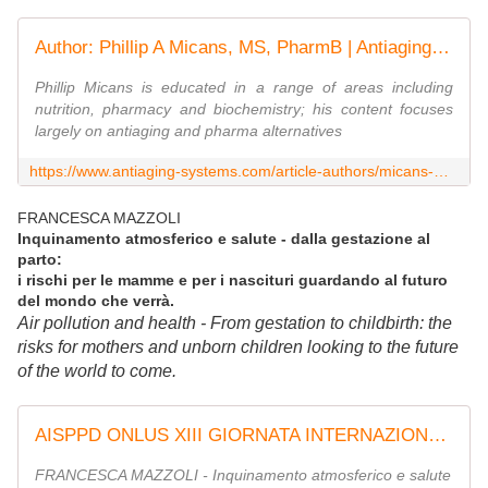
Author: Phillip A Micans, MS, PharmB | Antiaging Systems
Phillip Micans is educated in a range of areas including
nutrition, pharmacy and biochemistry; his content focuses
largely on antiaging and pharma alternatives
https://www.antiaging-systems.com/article-authors/micans-ms-pharmb-philip-a/
FRANCESCA MAZZOLI
Inquinamento atmosferico e salute - dalla gestazione al
parto:
i rischi per le mamme e per i nascituri guardando al futuro
del mondo che verrà.
Air pollution and health - From gestation to childbirth: the
risks for mothers and unborn children looking to the future
of the world to come.
AISPPD ONLUS XIII GIORNATA INTERNAZIONALE 8 MARZO 2025
FRANCESCA MAZZOLI - Inquinamento atmosferico e salute