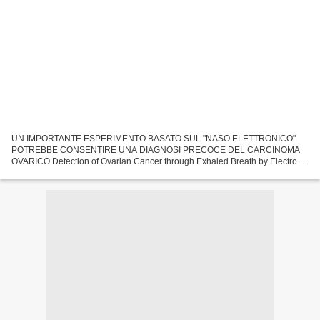
UN IMPORTANTE ESPERIMENTO BASATO SUL "NASO ELETTRONICO"
POTREBBE CONSENTIRE UNA DIAGNOSI PRECOCE DEL CARCINOMA
OVARICO Detection of Ovarian Cancer through Exhaled Breath by Electronic
Nose: A Prospective Study zoom_out_map search menu Journals Cancers...