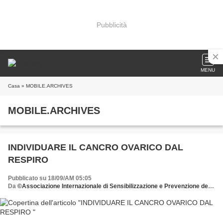
Pubblicità
MENU
Casa
» MOBILE.ARCHIVES
MOBILE.ARCHIVES
INDIVIDUARE IL CANCRO OVARICO DAL
RESPIRO
Pubblicato su 18/09/AM 05:05
Da
©Associazione Internazionale di Sensibilizzazione e Prevenzione delle Patologie della Donna donate all'AISPPD o.n.l.u.s. il 5 x mille scrivete il C.F. 92029900583 nell'apposita sezione della dichiarazione dei redditi e firmate