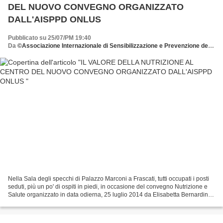
DEL NUOVO CONVEGNO ORGANIZZATO
DALL'AISPPD ONLUS
Pubblicato su 25/07/PM 19:40
Da
©Associazione Internazionale di Sensibilizzazione e Prevenzione delle Patologie della Donna dona all'AISPPD o.n.l.u.s. il tuo 5 x mille C.F. 92029900583
Nella Sala degli specchi di Palazzo Marconi a Frascati, tutti occupati i posti
seduti, più un po' di ospiti in piedi, in occasione del convegno Nutrizione e
Salute organizzato in data odierna, 25 luglio 2014 da Elisabetta Bernardini
Presidente AISPPD...