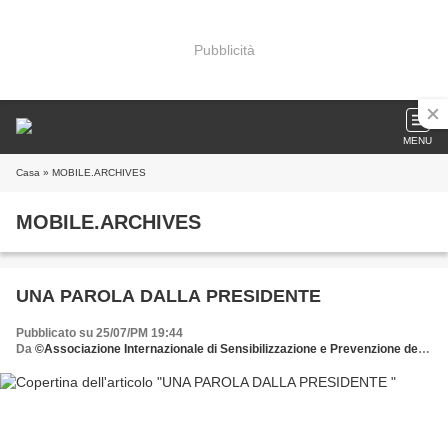
Pubblicità
MENU
Casa
» MOBILE.ARCHIVES
MOBILE.ARCHIVES
UNA PAROLA DALLA PRESIDENTE
Pubblicato su 25/07/PM 19:44
Da
©Associazione Internazionale di Sensibilizzazione e Prevenzione delle Patologie della Donna dona all'AISPPD o.n.l.u.s. il tuo 5 x mille C.F. 92029900583