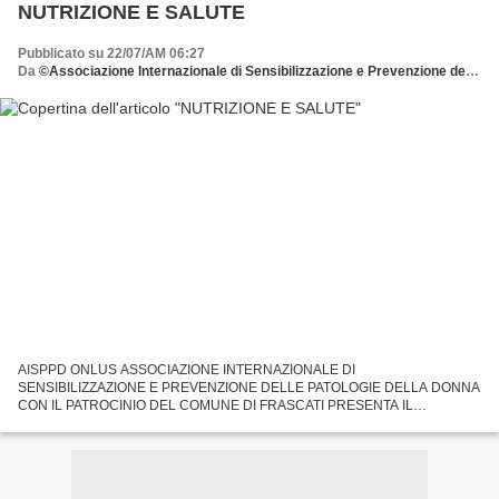
NUTRIZIONE E SALUTE
Pubblicato su 22/07/AM 06:27
Da
©Associazione Internazionale di Sensibilizzazione e Prevenzione delle Patologie della Donna dona all'AISPPD o.n.l.u.s. il tuo 5 x mille C.F. 92029900583
AISPPD ONLUS ASSOCIAZIONE INTERNAZIONALE DI
SENSIBILIZZAZIONE E PREVENZIONE DELLE PATOLOGIE DELLA DONNA
CON IL PATROCINIO DEL COMUNE DI FRASCATI PRESENTA IL
CONVEGNO DAL TEMA NUTRIZIONE E SALUTE. NUTRIRSI VEGANO
ALLA LUCE DI UNA NUOVA SCIENZA DELL'ALIMENTAZIONE....