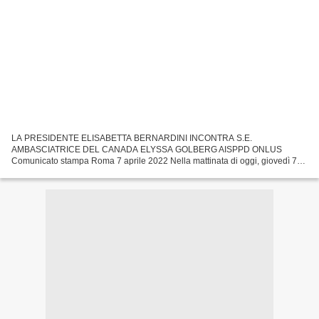
LA PRESIDENTE ELISABETTA BERNARDINI INCONTRA S.E.
AMBASCIATRICE DEL CANADA ELYSSA GOLBERG AISPPD ONLUS
Comunicato stampa Roma 7 aprile 2022 Nella mattinata di oggi, giovedì 7
aprile 2022, la Presidente Aisppd Onlus Elisabetta Bernardini è stata
ricevuta...