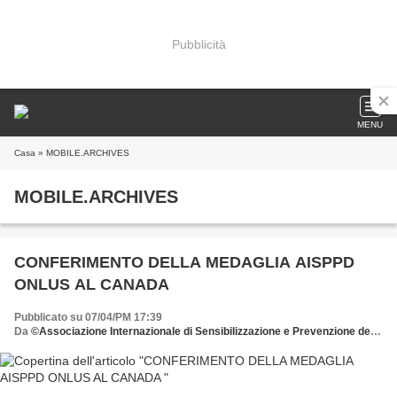
Pubblicità
MENU
Casa
» MOBILE.ARCHIVES
MOBILE.ARCHIVES
CONFERIMENTO DELLA MEDAGLIA AISPPD
ONLUS AL CANADA
Pubblicato su 07/04/PM 17:39
Da
©Associazione Internazionale di Sensibilizzazione e Prevenzione delle Patologie della Donna donate all'AISPPD o.n.l.u.s. il 5 x mille scrivete il C.F. 92029900583 nell'apposita sezione della dichiarazione dei redditi e firmate