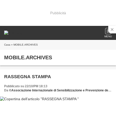
Pubblicità
MENU
Casa
» MOBILE.ARCHIVES
MOBILE.ARCHIVES
RASSEGNA STAMPA
Pubblicato su 22/10/PM 18:13
Da
©Associazione Internazionale di Sensibilizzazione e Prevenzione delle Patologie della Donna donate all'AISPPD o.n.l.u.s. il 5 x mille scrivete il C.F. 92029900583 nell'apposita sezione della dichiarazione dei redditi e firmate