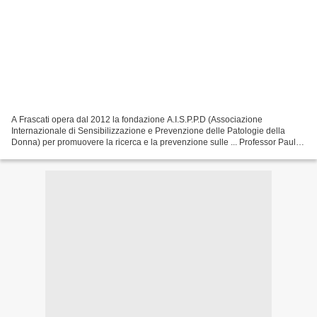
A Frascati opera dal 2012 la fondazione A.I.S.P.P.D (Associazione
Internazionale di Sensibilizzazione e Prevenzione delle Patologie della
Donna) per promuovere la ricerca e la prevenzione sulle ... Professor Paul
Sharpe has been announced as the 2023...