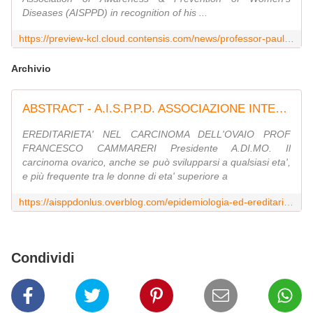
Diseases (AISPPD) in recognition of his ...
https://preview-kcl.cloud.contensis.com/news/professor-paul-sharpe-receives-aisppd-onlus-medal
Archivio
ABSTRACT - A.I.S.P.P.D. ASSOCIAZIONE INTERNAZIONALE DI SENSIBILIZZAZIONE E PREVENZIONE DELLE PATOLOGIE DELLA DONNA
EREDITARIETA' NEL CARCINOMA DELL'OVAIO PROF
FRANCESCO CAMMARERI Presidente A.DI.MO. Il
carcinoma ovarico, anche se può svilupparsi a qualsiasi eta',
e più frequente tra le donne di eta' superiore a
https://aisppdonlus.overblog.com/epidemiologia-ed-ereditarieta%26-039-nel-carcinoma-dell%26-039-ovaio.-prof.-dott.francesco-cammareri-.presidente-a.di.mo-onlus-il-carcinoma-ovar
Condividi