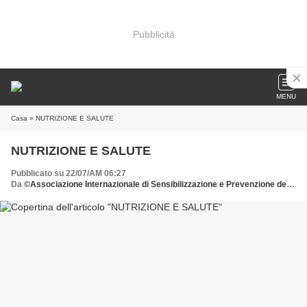
Pubblicità
MENU
Casa
» NUTRIZIONE E SALUTE
NUTRIZIONE E SALUTE
Pubblicato su 22/07/AM 06:27
Da
©Associazione Internazionale di Sensibilizzazione e Prevenzione delle Patologie della Donna dona all'AISPPD o.n.l.u.s. il tuo 5 x mille C.F. 92029900583