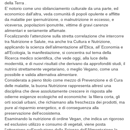
della Terra .
E’ notorio come uno sbilanciamento culturale da una parte, ed
economico dall'altra, veda comunità di popoli opulente e afflitte
da malattie per ipernutrizione, o malnutrizione in eccesso, e
viceversa, popolazioni iponutrite, vittime di gravi carenze
alimentari e seriamente affamate.
Focalizzando l’attenzione sulla stretta correlazione che intercorre
tra Nutrizione e Salute, ma anche tra Cultura e Nutrizione,
applicando la scienza dell’alimentazione all’Etica, all’ Economia e
all’Ecologia, la manifestazione, si concentra sul tema della
Ricerca medico scientifica, che vede oggi, alla luce della
modernità, e di nuovi risultati che derivano da approfonditi studi, il
nutrirsi strettamente vegetariano, o meglio Vegano, come una
possibile e valida alternativa alimentare.
Considerata a pieno titolo come mezzo di Prevenzione e di Cura
delle malattie, la buona Nutrizione rappresenta altresì una
disciplina che deve assolutamente crescere in risposta alle
odierne esigenze ecologiche ed economiche: la filiera corta, gli
orti sociali urbani, che richiamano alla freschezza dei prodotti, ma
pure al risparmio energetico, e di conseguenza alla
preservazione dell’ecosistema.
Esaminando la nutrizione di ordine Vegan, che indica un rigoroso
ed esclusivo utilizzo e consumo di vegetali, viene posta
l’attenzione sull’evoluzione della Scienza dell’Alimentazione la