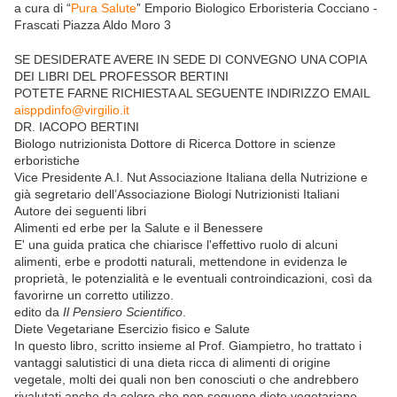
a cura di “
Pura Salute
” Emporio Biologico Erboristeria Cocciano -
Frascati Piazza Aldo Moro 3
SE DESIDERATE AVERE IN SEDE DI CONVEGNO UNA COPIA
DEI LIBRI DEL PROFESSOR BERTINI
POTETE FARNE RICHIESTA AL SEGUENTE INDIRIZZO EMAIL
aisppdinfo@virgilio.it
DR. IACOPO BERTINI
Biologo nutrizionista Dottore di Ricerca Dottore in scienze
erboristiche
Vice Presidente A.I. Nut Associazione Italiana della Nutrizione e
già segretario dell’Associazione Biologi Nutrizionisti Italiani
Autore dei seguenti libri
Alimenti ed erbe per la Salute e il Benessere
E' una guida pratica che chiarisce l'effettivo ruolo di alcuni
alimenti, erbe e prodotti naturali, mettendone in evidenza le
proprietà, le potenzialità e le eventuali controindicazioni, così da
favorirne un corretto utilizzo.
edito da
Il Pensiero Scientifico
.
Diete Vegetariane Esercizio fisico e Salute
In questo libro, scritto insieme al Prof. Giampietro, ho trattato i
vantaggi salutistici di una dieta ricca di alimenti di origine
vegetale, molti dei quali non ben conosciuti o che andrebbero
rivalutati anche da coloro che non seguono diete vegetariane.