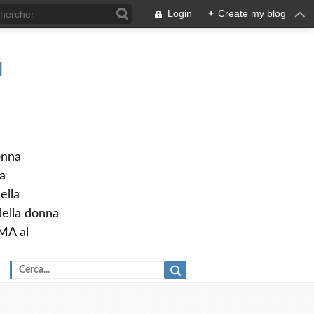
Login
+
Create my blog
I
onna
a
ella
della donna
MA al