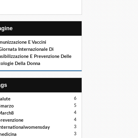
Pagine
munizzazione E Vaccini
Giornata Internazionale Di
sibilizzazione E Prevenzione Delle
tologie Della Donna
ags
6
alute
5
8marzo
4
March8
4
revenzione
3
nternationalwomensday
3
edicina