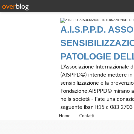
A.I.S.P.P.D. AS
SENSIBILIZZAZ
PATOLOGIE DEL
L'Associazione Internazionale d
(AISPPD©) intende mettere in 
sensibilizzazione e la prevenzion
Fondazione AISPPD© mirano a re
nella società - Fate una dona
seguente iban It15 c 083 270
Home
Contatti