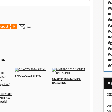
#s
#
#B
#a
#a
epost
0
#c
#
#g
#m
#o
he:
#r
#G
8 MARZO 2026 SIPMeL
8 MARZO 2026 MONICA
BALLARINO
20
SPECIALE
ENTIFICA
Special
20