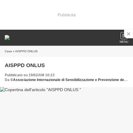
Pubblicità
MENU
Casa
» AISPPD ONLUS
AISPPD ONLUS
Pubblicato su 19/02/AM 10:23
Da
©Associazione Internazionale di Sensibilizzazione e Prevenzione delle Patologie della Donna donate all'AISPPD o.n.l.u.s. il 5 x mille scrivete il C.F. 92029900583 nell'apposita sezione della dichiarazione dei redditi e firmate